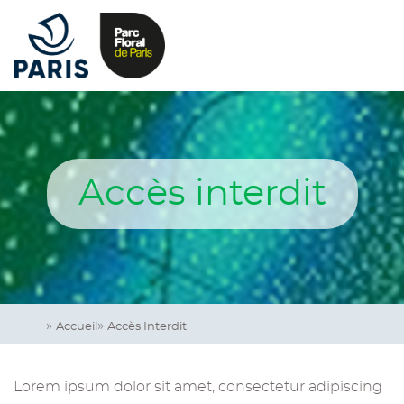
Aller
Image
au
logo
contenu
principal
Navigation
principale
Accès interdit
Accueil
Accès Interdit
Lorem ipsum dolor sit amet, consectetur adipiscing