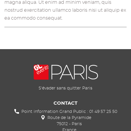
magna aliqua. Ut enim ad minim veniam, quis
nostrud exercitation ullamco laboris nisi ut aliquip ex
ea commodo consequat.
S'évader sans quitter Paris
CONTACT
Point information Grand Public : 01 49 57 25 50
Route de la Pyramide
75012
-
Paris
France