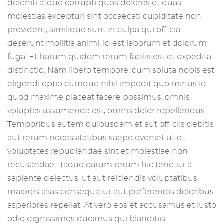
deleniti atque corrupti quos dolores et quas
molestias excepturi sint occaecati cupiditate non
provident, similique sunt in culpa qui officia
deserunt mollitia animi, id est laborum et dolorum
fuga. Et harum quidem rerum facilis est et expedita
distinctio. Nam libero tempore, cum soluta nobis est
eligendi optio cumque nihil impedit quo minus id
quod maxime placeat facere possimus, omnis
voluptas assumenda est, omnis dolor repellendus.
Temporibus autem quibusdam et aut officiis debitis
aut rerum necessitatibus saepe eveniet ut et
voluptates repudiandae sint et molestiae non
recusandae. Itaque earum rerum hic tenetur a
sapiente delectus, ut aut reiciendis voluptatibus
maiores alias consequatur aut perferendis doloribus
asperiores repellat. At vero eos et accusamus et iusto
odio dignissimos ducimus qui blanditiis