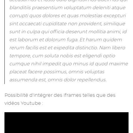
blanditiis praesentium voluptatum deleniti atque
corrupti quos dolores et quas molestias excepturi
sint occaecati cupiditate non provident, similique
sunt in culpa qui officia deserunt mollitia animi, id
est laborum et dolorum fuga. Et harum quidem
rerum facilis est et expedita distinctio. Nam libero
tempore, cum soluta nobis est eligendi optio
cumque nihil impedit quo minus id quod maxime
placeat facere possimus, omnis voluptas
assumenda est, omnis dolor repellendus.
Possibilité d'intégrer des iframes telles que des
vidéos Youtube :