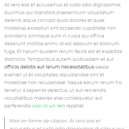
At vero eos et accusamus et iusto odio dignissimos
ducimus qui blanditiis praesentium voluptatum
deleniti atque corrupti quos dolores et quas
molestias excepturi sint occaecati cupiditate non
provident, similique sunt in culpa qui officia
deserunt mollitia animi, id est laborum et dolorum
fuga. Et harum quidem rerum facilis est et expedita
distinctio. Temporibus autem quibusdam et aut
officiis debitis aut rerum necessitatibus
saepe
eveniet ut et voluptates repudiandae sint et
molestiae non recusandae. Itaque earum rerum hic
tenetur a sapiente delectus, ut aut reiciendis
voluptatibus maiores alias consequatur aut
perferendis
voici ici un lien
repellat.
Mise en forme de citation. At vero eos et
accusamus et iusto odio dignissimos ducimus qui