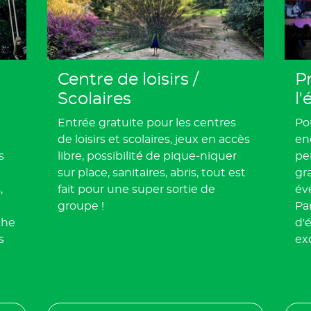
Centre de loisirs /
P
Scolaires
l
Entrée gratuite pour les centres
Po
de loisirs et scolaires, jeux en accès
enc
s
libre, possibilité de pique-niquer
pe
sur place, sanitaires, abris, tout est
gra
,
fait pour une super sortie de
év
groupe !
Pa
che
d'
s
ex
n