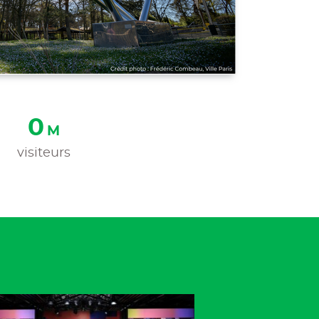
1
M
visiteurs