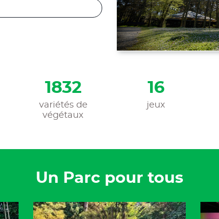
6160
58
s
variétés de
jeux
végétaux
Un Parc pour tous